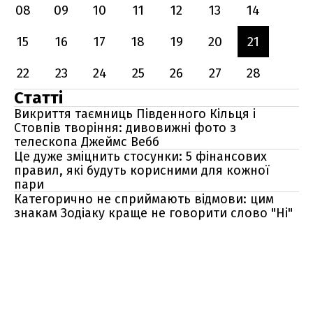
08
09
10
11
12
13
14
15
16
17
18
19
20
21
22
23
24
25
26
27
28
Статті
Викриття таємниць Південного Кільця і
Стовпів творіння: дивовижні фото з
телескопа Джеймс Вебб
Це дуже зміцнить стосунки: 5 фінансових
правил, які будуть корисними для кожної
пари
Категорично не сприймають відмови: цим
знакам Зодіаку краще не говорити слово "Ні"