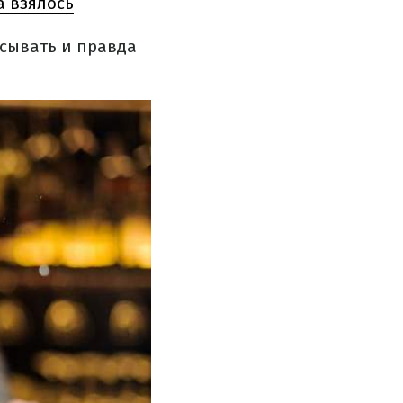
а взялось
усывать и правда