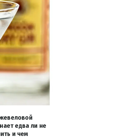
жжевеловой
нает едва ли не
пить и чем