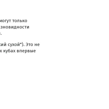
могут только
разновидности
.
ий сухой"). Это не
х кубах впервые