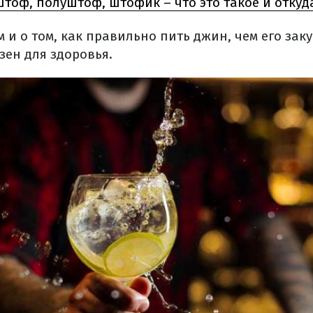
тоф, полуштоф, штофик – что это такое и откуд
м и о том, как правильно пить джин, чем его зак
зен для здоровья.