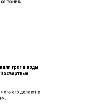
ся тоник.
овили грог и воды
 "Посмертные
 чего его делают и
ем.