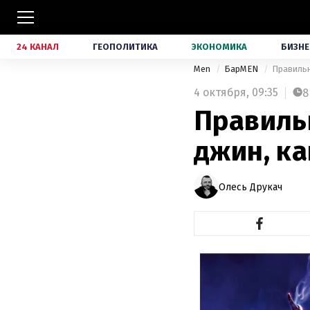
24 КАНАЛ
ГЕОПОЛИТИКА
ЭКОНОМИКА
БИЗНЕ
Men
БарMEN
Правильн
4 октября,
09:35
8
Правильн
джин, ка
Олесь Друкач